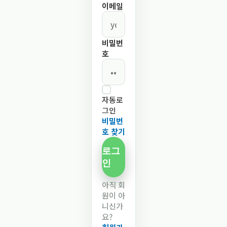
이메일
비밀번
호
자동로
그인
비밀번
호 찾기
로그
인
아직 회
원이 아
니신가
요?