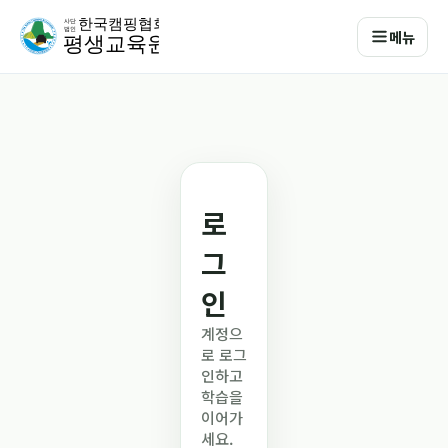
메뉴
로
그
인
계정으
로 로그
인하고
학습을
이어가
세요.