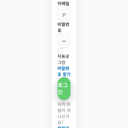
이메일
비밀번
호
자동로
그인
비밀번
호 찾기
로그
인
아직 회
원이 아
니신가
요?