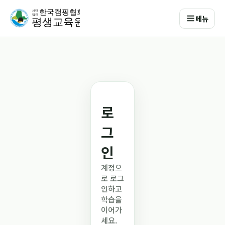
메뉴
로
그
인
계정으
로 로그
인하고
학습을
이어가
세요.