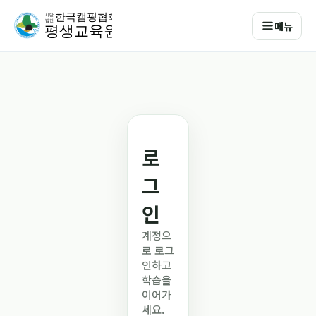
메뉴
로
그
인
계정으
로 로그
인하고
학습을
이어가
세요.