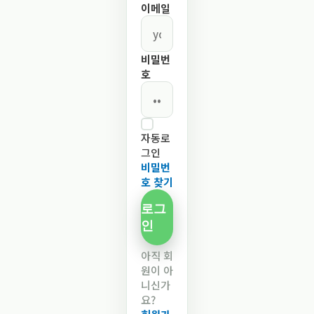
이메일
비밀번
호
자동로
그인
비밀번
호 찾기
로그
인
아직 회
원이 아
니신가
요?