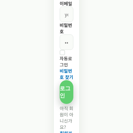
이메일
비밀번
호
자동로
그인
비밀번
호 찾기
로그
인
아직 회
원이 아
니신가
요?