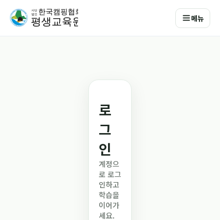
메뉴
로
그
인
계정으
로 로그
인하고
학습을
이어가
세요.