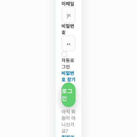
이메일
비밀번
호
자동로
그인
비밀번
호 찾기
로그
인
아직 회
원이 아
니신가
요?