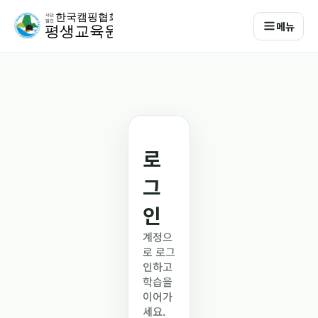
메뉴
로
그
인
계정으
로 로그
인하고
학습을
이어가
세요.