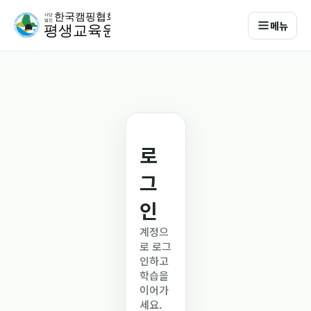
메뉴
로
그
인
계정으
로 로그
인하고
학습을
이어가
세요.