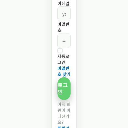
이메일
비밀번
호
자동로
그인
비밀번
호 찾기
로그
인
아직 회
원이 아
니신가
요?