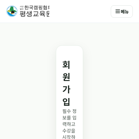
메뉴
회
원
가
입
필수 정
보를 입
력하고
수강을
시작하