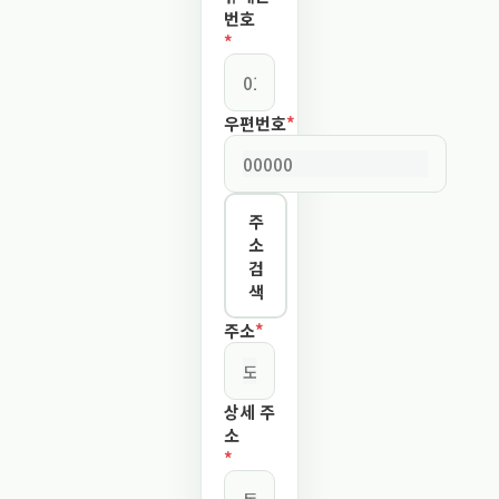
번호
*
우편번호
*
주
소
검
색
주소
*
상세 주
소
*