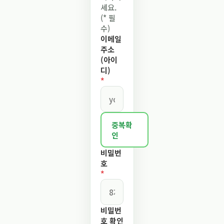
세요.
(* 필
수)
이메일
주소
(아이
디)
*
중복확
인
비밀번
호
*
비밀번
호 확인