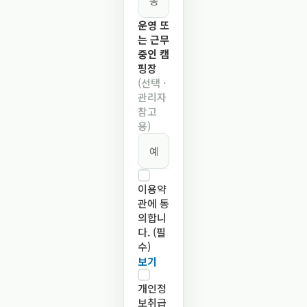
운영 또
는 근무
중인 캠
핑장
(선택 ·
관리자
참고
용)
이용약
관에 동
의합니
다. (필
수)
보기
개인정
보취급